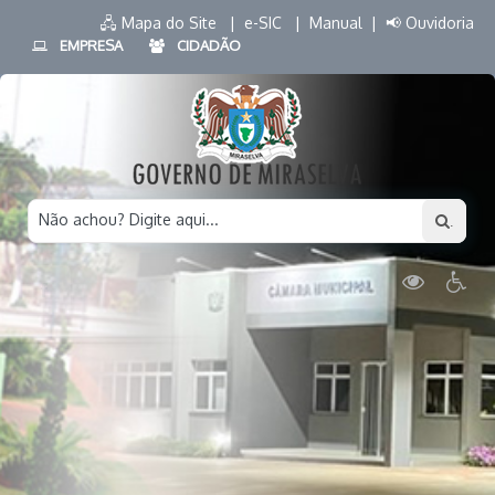
🖧 Mapa do Site |
e-SIC |
Manual |
📢 Ouvidoria
EMPRESA
CIDADÃO
Não achou? Digite aqui...
.