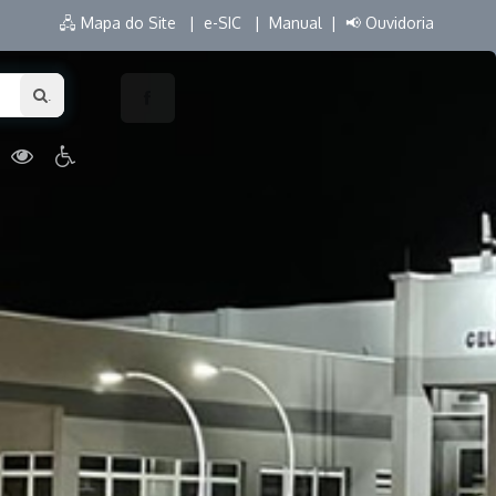
🖧 Mapa do Site |
e-SIC |
Manual |
📢 Ouvidoria
.