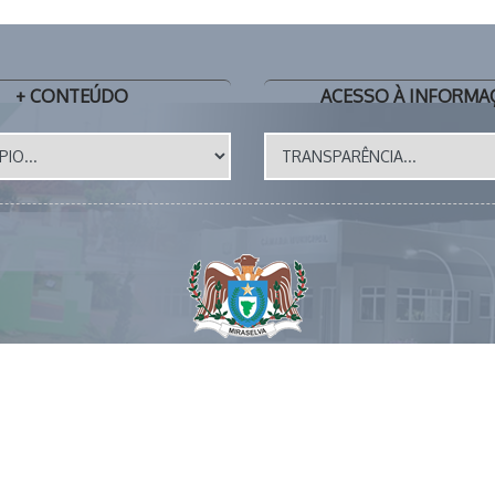
+ CONTEÚDO
ACESSO À INFORMA
Site Atualizado em: 17/07/2026
s 17 horas 📧 E-MAIL: gabinete@miraselva.pr.gov.br 🗺️ Avenid