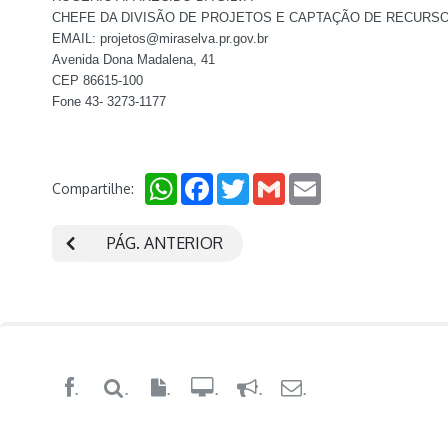
CHEFE DA DIVISÃO DE PROJETOS E CAPTAÇÃO DE RECURS
EMAIL: projetos@miraselva.pr.gov.br
Avenida Dona Madalena, 41
CEP 86615-100
Fone 43- 3273-1177
WhatsApp
Facebook
Twitter
Gmail
Email
Compartilhe:
PÁG. ANTERIOR
.
.
.
.
.
.