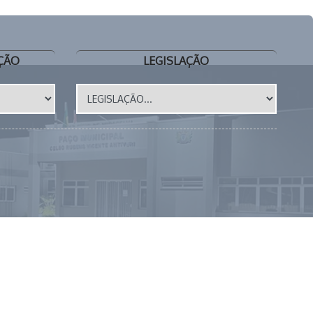
ÇÃO
LEGISLAÇÃO
a Dona Madalena, 41 📍 CEP 86615-000 | Miraselva - PR