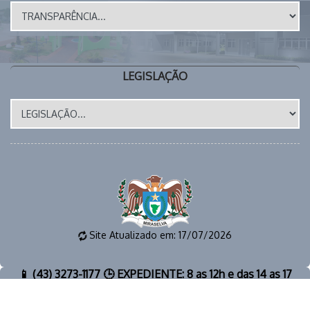
LEGISLAÇÃO
Site Atualizado em: 17/07/2026
📱 (43) 3273-1177 🕒 EXPEDIENTE: 8 as 12h e das 14 as 17
horas 📧 E-MAIL: gabinete@miraselva.pr.gov.br 🗺️
Avenida Dona Madalena, 41 📍 CEP 86615-000 | Miraselva