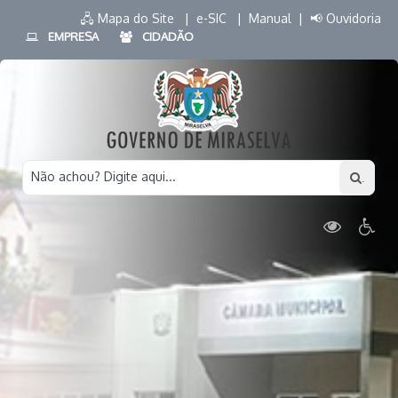
🖧 Mapa do Site |
e-SIC |
Manual |
📢 Ouvidoria
EMPRESA
CIDADÃO
Não achou? Digite aqui...
.