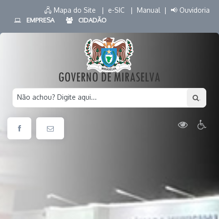
🖧 Mapa do Site |
e-SIC |
Manual |
📢 Ouvidoria
EMPRESA
CIDADÃO
Não achou? Digite aqui...
.