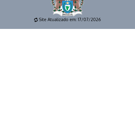
Site Atualizado em: 17/07/2026
📱 (43) 3273-1177 🕒 EXPEDIENTE: 8 as 12h e das 14 as 17
horas 📧 E-MAIL: gabinete@miraselva.pr.gov.br 🗺️
Avenida Dona Madalena, 41 📍 CEP 86615-000 | Miraselva
- PR
© 2026 | PREFEITURA MUNICIPAL DE MIRASELVA | TODOS OS
DIREITOS RESERVADOS.