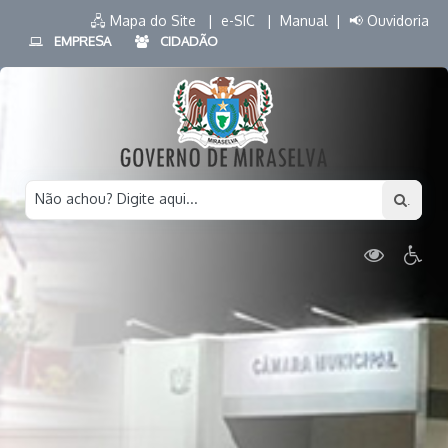
🖧 Mapa do Site |
e-SIC |
Manual |
📢 Ouvidoria
EMPRESA
CIDADÃO
Não achou? Digite aqui...
.