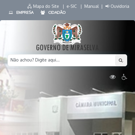
🖧 Mapa do Site |
e-SIC |
Manual |
📢 Ouvidoria
EMPRESA
CIDADÃO
Não achou? Digite aqui...
.