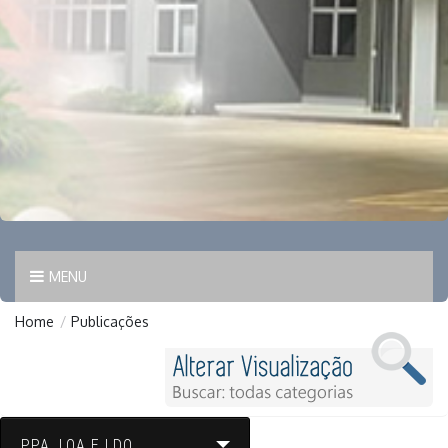
MENU
Home
/
Publicações
PPA, LOA E LDO