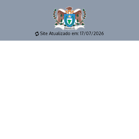
Site Atualizado em: 17/07/2026
📱 (43) 3273-1177 🕒 EXPEDIENTE: 8 as 12h e das 14 as 17
horas 📧 E-MAIL: gabinete@miraselva.pr.gov.br 🗺️
Avenida Dona Madalena, 41 📍 CEP 86615-000 | Miraselva
- PR
© 2026 | PREFEITURA MUNICIPAL DE MIRASELVA | TODOS OS
DIREITOS RESERVADOS.