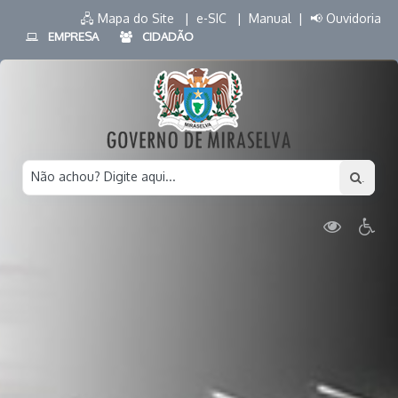
🖧 Mapa do Site |
e-SIC |
Manual |
📢 Ouvidoria
EMPRESA
CIDADÃO
Não achou? Digite aqui...
.