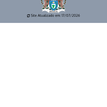
Site Atualizado em: 17/07/2026
📱 (43) 3273-1177 🕒 EXPEDIENTE: 8 as 12h e das 14 as 17
horas 📧 E-MAIL: gabinete@miraselva.pr.gov.br 🗺️
Avenida Dona Madalena, 41 📍 CEP 86615-000 | Miraselva
- PR
© 2026 | PREFEITURA MUNICIPAL DE MIRASELVA | TODOS OS
DIREITOS RESERVADOS.