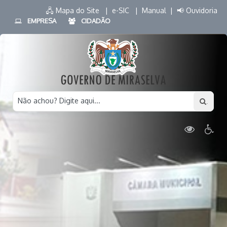
🖧 Mapa do Site |
e-SIC |
Manual |
📢 Ouvidoria
EMPRESA
CIDADÃO
Não achou? Digite aqui...
.