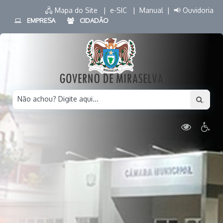
🖧 Mapa do Site |
e-SIC |
Manual |
📢 Ouvidoria
EMPRESA
CIDADÃO
Não achou? Digite aqui...
.