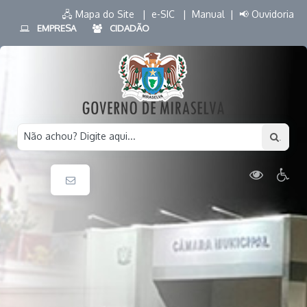
🖧 Mapa do Site |
e-SIC |
Manual |
📢 Ouvidoria
EMPRESA
CIDADÃO
Não achou? Digite aqui...
.