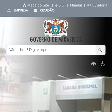
🖧 Mapa do Site |
e-SIC |
Manual |
📢 Ouvidoria
EMPRESA
CIDADÃO
Não achou? Digite aqui...
.