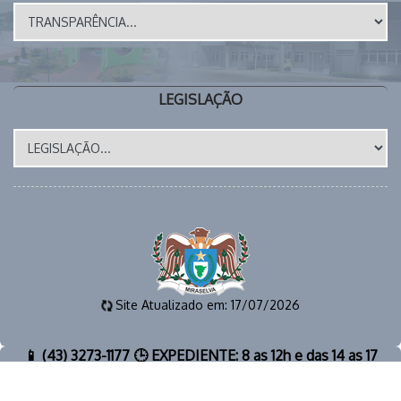
LEGISLAÇÃO
Site Atualizado em: 17/07/2026
📱 (43) 3273-1177 🕒 EXPEDIENTE: 8 as 12h e das 14 as 17
horas 📧 E-MAIL: gabinete@miraselva.pr.gov.br 🗺️
Avenida Dona Madalena, 41 📍 CEP 86615-000 | Miraselva