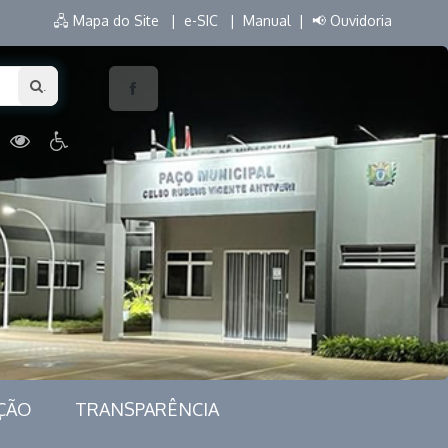
🖧 Mapa do Site |
e-SIC |
Manual |
📢 Ouvidoria
.
ÇÃO
TRANSPARÊNCIA