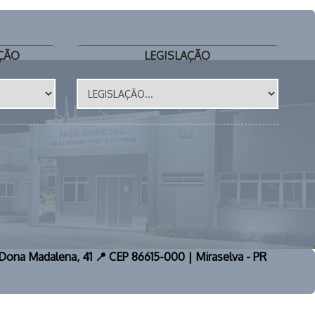
ÇÃO
LEGISLAÇÃO
a Dona Madalena, 41 📍 CEP 86615-000 | Miraselva - PR