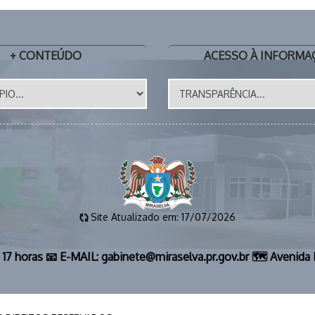
+ CONTEÚDO
ACESSO À INFORMA
Site Atualizado em: 17/07/2026
s 17 horas 📧 E-MAIL: gabinete@miraselva.pr.gov.br 🗺️ Avenid