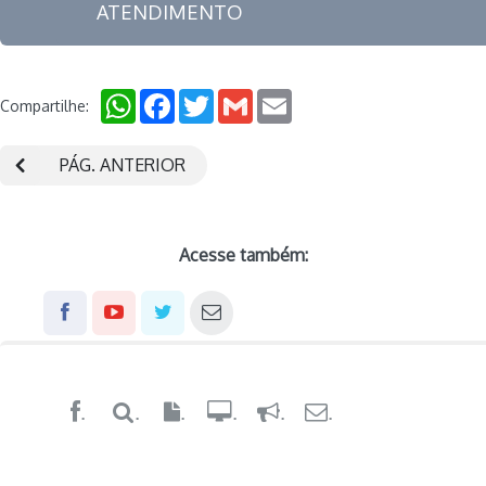
ATENDIMENTO
WhatsApp
Facebook
Twitter
Gmail
Email
Compartilhe:
PÁG. ANTERIOR
Acesse também:
.
.
.
.
.
.