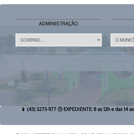
ADMINISTRAÇÃO
📱 (43) 3273-1177 🕒 EXPEDIENTE: 8 as 12h e das 14 a