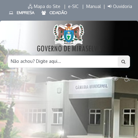
🖧 Mapa do Site |
e-SIC |
Manual |
📢 Ouvidoria
EMPRESA
CIDADÃO
Não achou? Digite aqui...
.