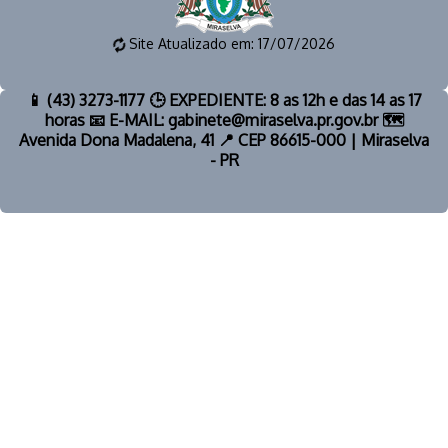
Site Atualizado em: 17/07/2026
📱 (43) 3273-1177 🕒 EXPEDIENTE: 8 as 12h e das 14 as 17
horas 📧 E-MAIL: gabinete@miraselva.pr.gov.br 🗺️
Avenida Dona Madalena, 41 📍 CEP 86615-000 | Miraselva
- PR
© 2026 | PREFEITURA MUNICIPAL DE MIRASELVA | TODOS OS
DIREITOS RESERVADOS.