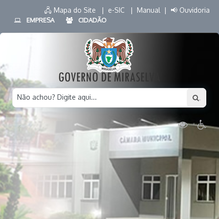
🖧 Mapa do Site |
e-SIC |
Manual |
📢 Ouvidoria
EMPRESA
CIDADÃO
Não achou? Digite aqui...
.