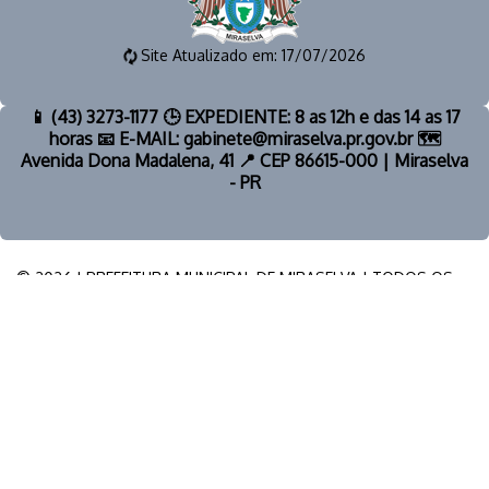
Site Atualizado em: 17/07/2026
📱 (43) 3273-1177 🕒 EXPEDIENTE: 8 as 12h e das 14 as 17
horas 📧 E-MAIL: gabinete@miraselva.pr.gov.br 🗺️
Avenida Dona Madalena, 41 📍 CEP 86615-000 | Miraselva
- PR
© 2026 | PREFEITURA MUNICIPAL DE MIRASELVA | TODOS OS
DIREITOS RESERVADOS.