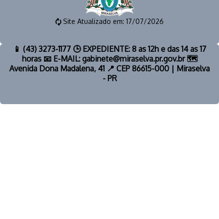
Site Atualizado em: 17/07/2026
📱 (43) 3273-1177 🕒 EXPEDIENTE: 8 as 12h e das 14 as 17
horas 📧 E-MAIL: gabinete@miraselva.pr.gov.br 🗺️
Avenida Dona Madalena, 41 📍 CEP 86615-000 | Miraselva
- PR
© 2026 | PREFEITURA MUNICIPAL DE MIRASELVA | TODOS OS
DIREITOS RESERVADOS.