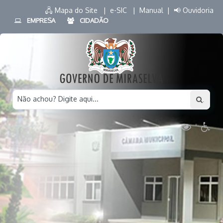
🖧 Mapa do Site |
e-SIC |
Manual |
📢 Ouvidoria
EMPRESA
CIDADÃO
Não achou? Digite aqui...
.