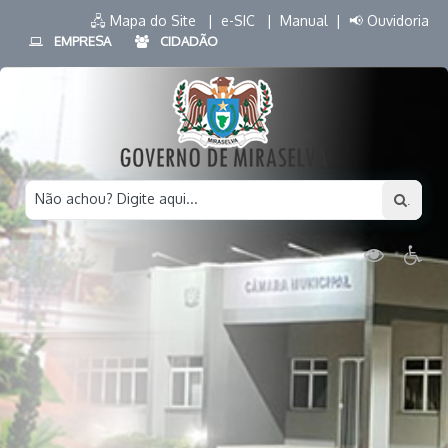
🖧 Mapa do Site |
e-SIC |
Manual |
📢 Ouvidoria
EMPRESA
CIDADÃO
Não achou? Digite aqui...
.