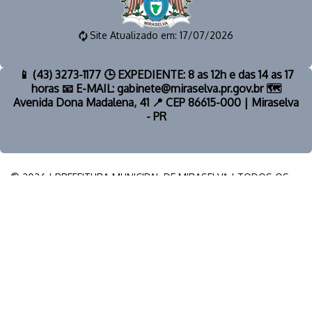
Site Atualizado em: 17/07/2026
📱 (43) 3273-1177 🕒 EXPEDIENTE: 8 as 12h e das 14 as 17
horas 📧 E-MAIL: gabinete@miraselva.pr.gov.br 🗺️
Avenida Dona Madalena, 41 📍 CEP 86615-000 | Miraselva
- PR
© 2026 | PREFEITURA MUNICIPAL DE MIRASELVA | TODOS OS
DIREITOS RESERVADOS.