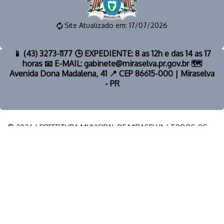
Site Atualizado em: 17/07/2026
📱 (43) 3273-1177 🕒 EXPEDIENTE: 8 as 12h e das 14 as 17
horas 📧 E-MAIL: gabinete@miraselva.pr.gov.br 🗺️
Avenida Dona Madalena, 41 📍 CEP 86615-000 | Miraselva
- PR
© 2026 | PREFEITURA MUNICIPAL DE MIRASELVA | TODOS OS
DIREITOS RESERVADOS.