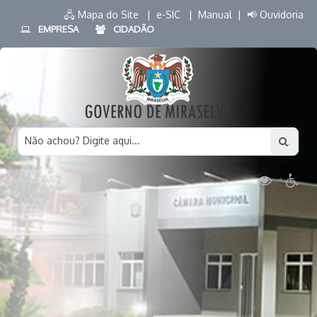
🖧 Mapa do Site |
e-SIC |
Manual |
📢 Ouvidoria
EMPRESA
CIDADÃO
Não achou? Digite aqui...
.