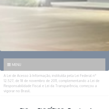
MENU
A Lei de Acesso à Informação, instituída pela Lei Federal nº
12.527, de 18 de novembro de 2011, complementando a Lei de
Responsabilidade Fiscal e Lei da Transparência, começou a
vigorar no Brasil.