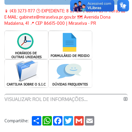
📱 (43) 3273-1177 🕒 EXPEDIENTE: 8 as 12h e das 14 as 17 horas 📧
E-MAIL: gabinete@miraselva.pr.gov.br 🗺️ Avenida Dona
Madalena, 41 📍 CEP 86615-000 | Miraselva - PR
VISUALIZAR: ROL DE INFORMAÇÕES...
Share
WhatsApp
Facebook
Twitter
Gmail
Email
Compartilhe: