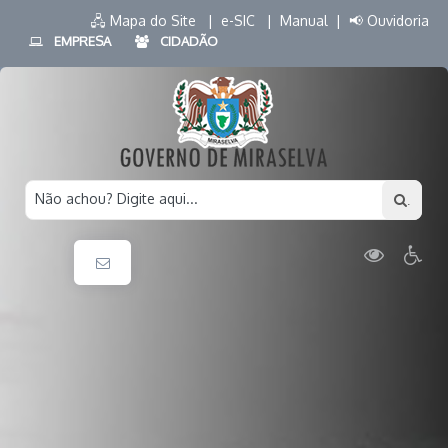
🖧 Mapa do Site |
e-SIC |
Manual |
📢 Ouvidoria
EMPRESA
CIDADÃO
Não achou? Digite aqui...
.