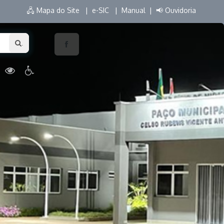
🖧 Mapa do Site |
e-SIC |
Manual |
📢 Ouvidoria
.